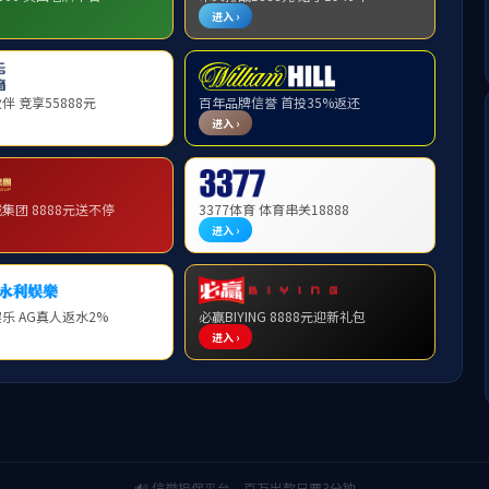
每页
14
记录
总共
5