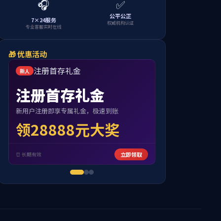
记录
第一页
<<上一页
下一页>>
尾页
页码
1
/
1
跳转到